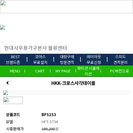
BEST
코아스
대량구매
레이아웃
스피드
l
l
l
l
브랜드존
무료설치
방문견적
무료신청
견적문의
파티션 시뮬레
MENU
l
CART
l
MY PAGE
l
l
PC버전으로
이션
HKK-크로스사각테이블
상품코드
BF5253
모델
HFT-5734
시중판매가
원
189,200