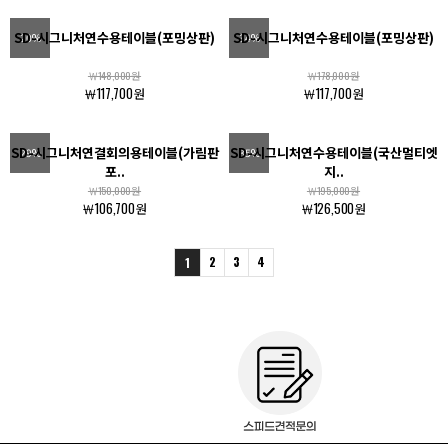
SD-시그니처연수용테이블(포밍상판)
SD-시그니처연수용테이블(포밍상판)
20%
34%
￦148,000원
￦178,000원
￦117,700원
￦117,700원
SD-시그니처연결회의용테이블(가림판
SD-시그니처연수용테이블(국산멀티엣
29%
35%
포..
지..
￦150,000원
￦195,000원
￦106,700원
￦126,500원
2
3
4
1