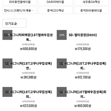
회의용연결테이블
OA회의테이블
사무용OA책상
전시/스크래치/미개봉제품SALE
중역CEO책상
중역회의용테이블
학원/연수강의테이블
다용도/사이드장
중역임원용(팀장)책상
유리사각테이블
유리책상
사무용5단책장
SD-시그니처피렉장(18T멀바우집성
SD-멀티옷장(D800)
20%
20%
사무용3단책장
사무용2단책장
목..
￦748,000원
￦224,000원
￦600,600원
￦179,300원
SD-시그니처(18T고무나무집성목)
SD-시그니처(18T고무나무집성목)
20%
20%
연..
회..
￦424,000원
￦765,000원
￦341,000원
￦612,700원
SD-시그니처(18T고무나무집성목)
SD-시그니처(18T멀바우집성목)회
20%
20%
회..
의..
￦527,000원
￦574,000원
￦423,500원
￦460,900원