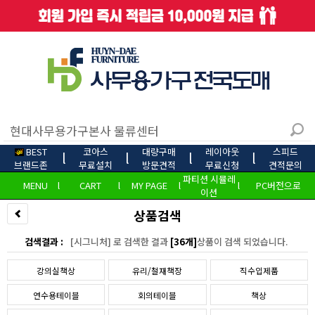
BEST
코아스
대량구매
레이아웃
스피드
l
l
l
l
브랜드존
무료설치
방문견적
무료신청
견적문의
파티션 시뮬레
MENU
l
CART
l
MY PAGE
l
l
PC버전으로
이션
상품검색
검색결과 :
[시그니처] 로 검색한 결과
[36개]
상품이 검색 되었습니다.
강의실책상
유리/철재책장
직수입제품
연수용테이블
회의테이블
책상