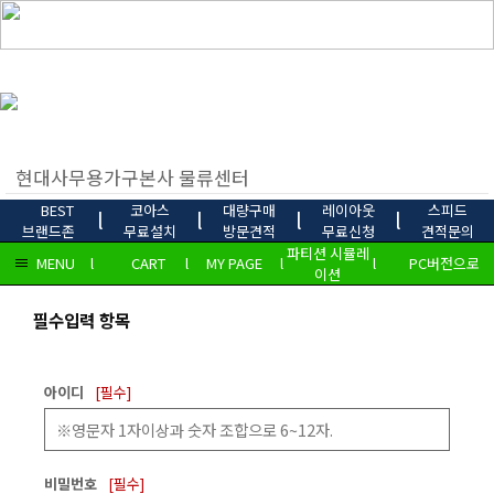
BEST
코아스
대량구매
레이아웃
스피드
l
l
l
l
브랜드존
무료설치
방문견적
무료신청
견적문의
파티션 시뮬레
MENU
l
CART
l
MY PAGE
l
l
PC버전으로
이션
필수입력 항목
아이디
[필수]
비밀번호
[필수]