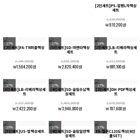
[2인세트]PS-알펜L자책상
세트
1,328,800원
￦970,200원
27%
27%
28%
[2인세트]FA-TR퍼즐책상
[5인세트]SD-마젠타책상
[1인세트]LB-리베라책상세
세트
트
2,145,000원
3,863,200원
1,221,000원
￦1,564,200원
￦2,820,400원
￦881,100원
27%
27%
27%
[6인세트]LB-리베라책상세
[4인세트]SD-슬림수납책
[2인세트]DH-PDF책상세
트
상세트
트
3,317,600원
5,406,500원
1,078,000원
￦2,422,200원
￦3,946,800원
￦787,600원
29%
27%
27%
[5인세트]US-탑책상세트
[4인세트]SD-슬림일반책
FA-멜론C120도책상(6인
상세트
풀SET)