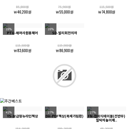
85,800원
75,900원
115,500원
￦46,200원
￦55,000원
￦74,800원
28%
28%
PTU-해머사원용체어
SD-발리회전의자
115,500원
119,900원
￦83,600원
￦86,900원
41%
27%
27%
YS-보급형뉴라인책상
DH-PDF책상(목재가림판)
FN-접이식테이블(선반무)
절탁자높이제..
156,200원
189,200원
68,200원