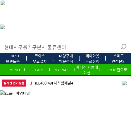
BEST
코아스
대량구매
레이아웃
스피드
l
l
l
l
브랜드존
무료설치
방문견적
무료신청
견적문의
파티션 시뮬레
MENU
l
CART
l
MY PAGE
l
l
PC버전으로
이션
1
(EL400)49T시스템패널4
실시간 인기상품
2
CC-칼라철재캐비닛
3
[4인세트]DH-PDF책상세트
4
AA-리더풀메쉬체어