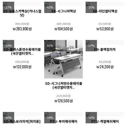
27%
42%
35%
SV-뉴토스카책상(카나스월
SD-시그니처책상
SD-라인멀티책상
넛)
390,500원
180,400원
82,500원
￦283,800원
￦104,500원
￦53,900원
33%
41%
27%
SD-블랙스톤연수용테이블
FN-블랙접의자
(국산멀티엣지..
198,000원
33,000원
￦132,000원
￦24,200원
SD-시그니처연수용테이블
(국산멀티엣지..
214,500원
￦126,500원
46%
28%
35%
SD-렉스로라의자[회의용]
PTU-투미메쉬체어
PTU-캐멀메쉬체어