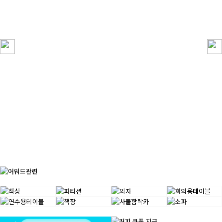
5
45T)양면자석상부유리우드파티션/H1160(..
6
CO-쇼파드중역용책상
7
DK-BRP-200M 듀오백
8
LF-Y형연수용테이블(D500)
9
(45T)플렉스패브릭/H1200
10
AA-예스체어회의용(팔무/텐션형)