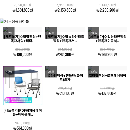
2,398,000원
2,953,500원
3,140,500원
￦1,691,800원
￦2,153,800원
￦2,290,200원
35%
32%
30%
[세트특가]수입탑책상+펜
[세트특가]수입뉴라인퍼즐
[세트특가]수입뉴라인책상
목재서랍+리더..
책상+펜목재서..
+펜목재이동서..
291,500원
294,800원
279,400원
￦190,300원
￦201,300원
￦196,900원
42%
28%
42%
유라인책상+젠틀맨(화이
멀티탑책상+로즈메쉬체어
트)의자
290,400원
187,000원
￦210,100원
￦107,800원
[세트특가]PDF회의용테이
블+매틱올메..
968,000원
￦561,000원