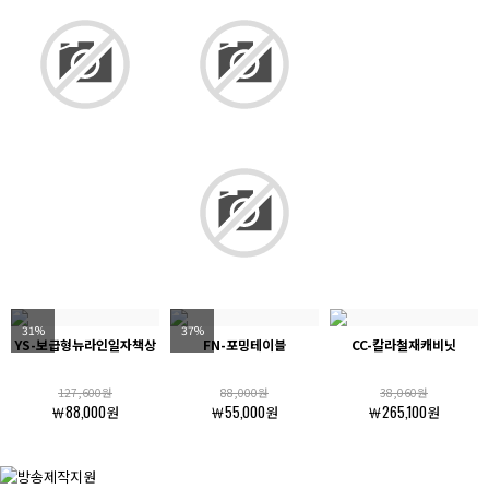
31%
37%
YS-보급형뉴라인일자책상
FN-포밍테이블
CC-칼라철재캐비닛
127,600원
88,000원
38,060원
￦88,000원
￦55,000원
￦265,100원