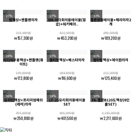
27%
27%
33%
탑책상+젠틀맨의자
DH-사각회의용테이블(말
멜론원형테이블+헤라의자2
굽)+워커메쉬..
개
215,600원
621,500원
280,500원
￦157,300원
￦453,200원
￦189,200원
28%
37%
41%
리더사무용책상+젠틀맨(화
멀티탑책상+베스타의자
멀티탑책상+에이원의자
이트)
239,800원
184,800원
211,200원
￦173,800원
￦116,600원
￦125,400원
36%
34%
30%
유라인책상+프리미엄메쉬
LF-25유리회의용테이블
FA-멜론B120도책상(6인
(레자)의자
SET
풀SET)
393,800원
605,000원
3,165,800원
￦250,800원
￦401,500원
￦2,217,600원