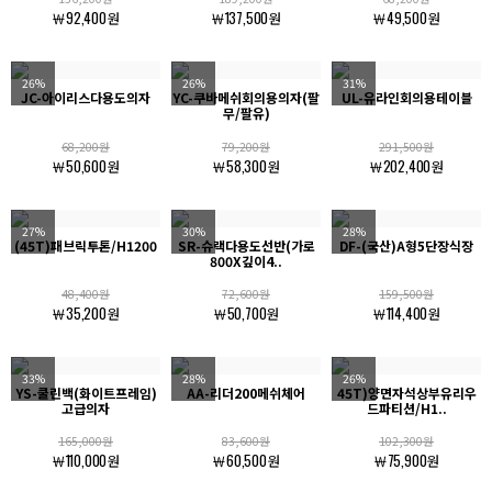
￦92,400원
￦137,500원
￦49,500원
26%
26%
31%
JC-아이리스다용도의자
YC-쿠바메쉬회의용의자(팔
UL-유라인회의용테이블
무/팔유)
68,200원
79,200원
291,500원
￦50,600원
￦58,300원
￦202,400원
27%
30%
28%
(45T)패브릭투톤/H1200
SR-슈랙다용도선반(가로
DF-(국산)A형5단장식장
800X깊이4..
48,400원
72,600원
159,500원
￦35,200원
￦50,700원
￦114,400원
33%
28%
26%
YS-쿨린백(화이트프레임)
AA-리더200메쉬체어
45T)양면자석상부유리우
고급의자
드파티션/H1..
165,000원
83,600원
102,300원
￦110,000원
￦60,500원
￦75,900원