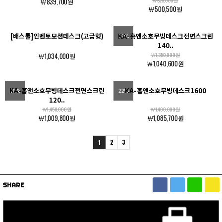
￦839,700원
￦625,000원
￦500,500원
[배스툴]인벤토모션데스크(고급형)
KA-홈앤소호무빙데스크전면스크린
23%
140..
￦1,034,000원
￦1,350,000원
￦1,040,600원
KA-홈앤소호무빙데스크전면스크린
KA-홈앤소호무빙데스크1600
30%
22%
120..
￦1,450,000원
￦1,400,000원
￦1,009,800원
￦1,085,700원
2
3
1
SHARE