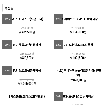
FA-모션데스크(듀얼모터)
FU-화이트오크M모션중역책상
13%
12%
￦562,000원
￦1,285,000원
￦489,500원
￦1,133,000원
ML-심플모션전동책상
US-모션데스크L형책상
20%
13%
￦1,020,000원
￦1,180,000원
￦819,500원
￦1,031,800원
FU-퀸즈모션중역책상
[비츠]젠시아엑스높이조절책상(일반
12%
형)
￦2,300,000원
￦828,000원
￦2,035,000원
[베스툴]모션데스크(일반형)
US-모션데스크일자책상
20%