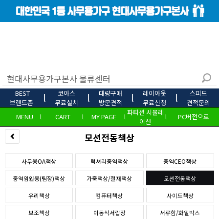
BEST
코아스
대량구매
레이아웃
스피드
l
l
l
l
브랜드존
무료설치
방문견적
무료신청
견적문의
파티션 시뮬레
MENU
l
CART
l
MY PAGE
l
l
PC버전으로
이션
모션전동책상
사무용OA책상
럭셔리중역책상
중역CEO책상
중역임원용(팀장)책상
가죽책상/철재책상
모션전동책상
유리책상
컴퓨터책상
사이드책상
보조책상
이동식서랍장
서류함/화일박스