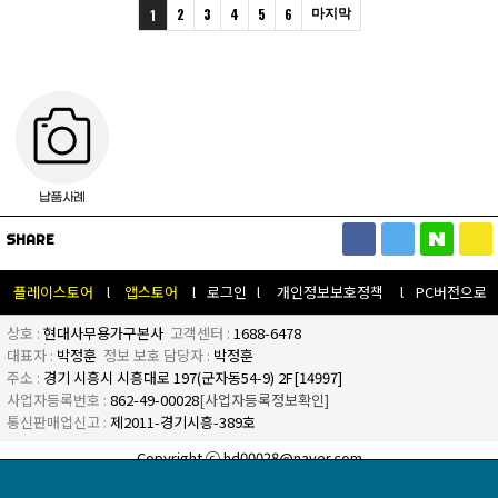
2
3
4
5
6
마지막
1
SHARE
플레이스토어
l
앱스토어
l
로그인
l
개인정보보호정책
l
PC버전으로
상호 :
현대사무용가구본사
고객센터 :
1688-6478
대표자 :
박정훈
정보 보호 담당자 :
박정훈
주소 :
경기 시흥시 시흥대로 197(군자동54-9) 2F[14997]
사업자등록번호 :
862-49-00028
[사업자등록정보확인]
통신판매업신고 :
제2011-경기시흥-389호
Copyright ⓒ hd00028@naver.com
All Rights Reserved Any questions to
hd00028@naver.com