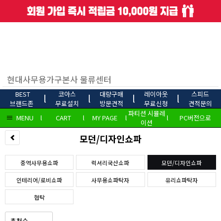
BEST
코아스
대량구매
레이아웃
스피드
l
l
l
l
브랜드존
무료설치
방문견적
무료신청
견적문의
파티션 시뮬레
MENU
l
CART
l
MY PAGE
l
l
PC버전으로
이션
모던/디자인쇼파
중역사무용쇼파
럭셔리국산쇼파
모던/디자인쇼파
인테리어/로비쇼파
사무용쇼파탁자
유리쇼파탁자
협탁