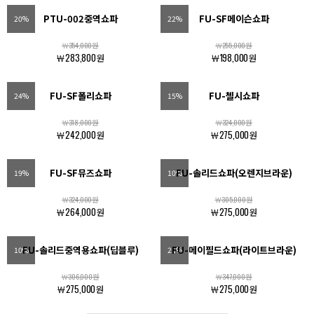
PTU-002중역쇼파
FU-SF메이슨쇼파
20%
22%
￦354,000원
￦255,000원
￦283,800원
￦198,000원
FU-SF폴리쇼파
FU-첼시쇼파
24%
15%
￦318,000원
￦324,000원
￦242,000원
￦275,000원
FU-SF뮤즈쇼파
FU-솔리드쇼파(오렌지브라운)
19%
10%
￦324,000원
￦305,000원
￦264,000원
￦275,000원
FU-솔리드중역용쇼파(딥블루)
FU-메이필드쇼파(라이트브라운)
10%
21%
￦306,000원
￦347,000원
￦275,000원
￦275,000원