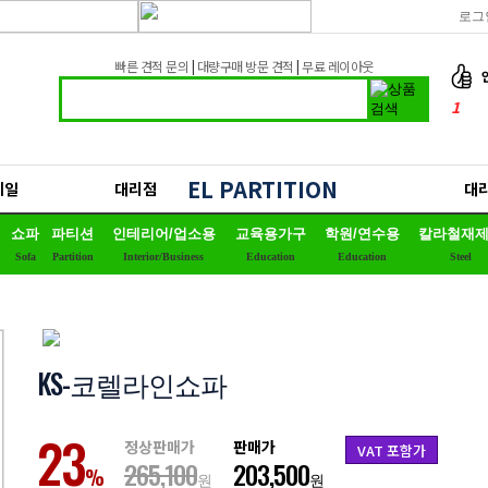
로그
빠른 견적 문의
|
대량구매 방문 견적
|
무료 레이아웃
1
2
3
EL PARTITION
세일
대리점
대
4
쇼파
파티션
인테리어/업소용
교육용가구
학원/연수용
칼라철재
5
Sofa
Partition
Interior/Business
Education
Education
Steel
6
7
8
KS-코렐라인쇼파
9
10
23
정상판매가
판매가
VAT 포함가
265,100
203,500
%
원
원