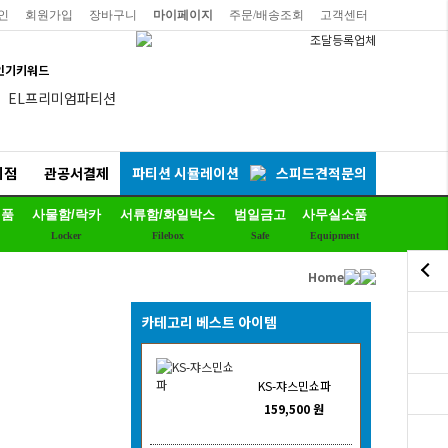
인
회원가입
장바구니
마이페이지
주문/배송조회
고객센터
인기키워드
EL프리미엄파티션
칼라철재
세트상품
리점
관공서결제
파티션 시뮬레이션
스피드견적문의
리더풀메쉬의자
제품
사물함/락카
서류함/화일박스
범일금고
사무실소품
양면자석파티션
Locker
Filebox
Safe
Equipment
하이퍼스
Home
듀어백체어
비플러스의자
카테고리 베스트 아이템
연수용테이블
예스체어회의용
KS-쟈스민쇼파
159,500 원