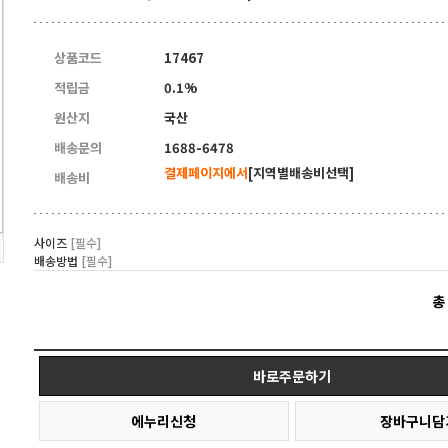
상품코드
17467
적립금
0.1%
원산지
국산
배송문의
1688-6478
결제페이지에서
[지역별배송비선택]
배송비
사이즈
[필수]
배송방법
[필수]
총
바로주문하기
에누리신청
장바구니담