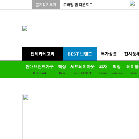
즐겨찾기추가
모바일 앱 다운로드
전체카테고리
BEST 브랜드
특가상품
전시품
현대브랜드가구
책상
세트레이아웃
의자
책장
테이블
HDbrand
Desk
Set LAYOUT
Chair
Bookcase
Table