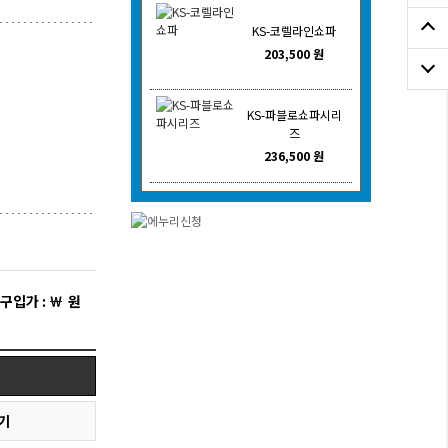
KS-코렐라인쇼파
203,500 원
KS-파블로쇼파시리
즈
236,500 원
 구입가 : ￦
원
기