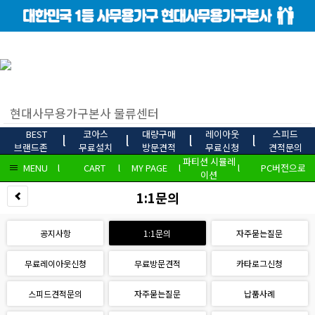
BEST
코아스
대량구매
레이아웃
스피드
l
l
l
l
브랜드존
무료설치
방문견적
무료신청
견적문의
파티션 시뮬레
MENU
l
CART
l
MY PAGE
l
l
PC버전으로
이션
1:1문의
공지사항
1:1문의
자주묻는질문
무료레이아웃신청
무료방문견적
카타로그신청
스피드견적문의
자주묻는질문
납품사례