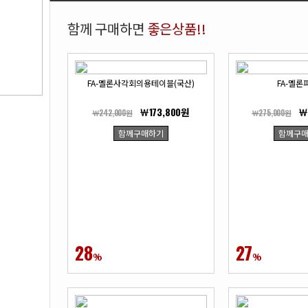
함께 구매하면
좋은상품!!
FA-멜론사각회의용테이블(국산)
FA-멜론
￦173,800원
￦
￦242,000원
￦275,000원
함께구매하기
함께구
28
27
%
%