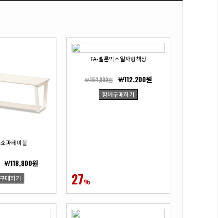
FA-멜론믹스일자형책상
￦112,200원
￦154,000원
함께구매하기
멜론쇼파테이블
￦118,800원
27
구매하기
%