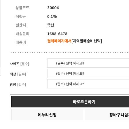
상품코드
30004
적립금
0.1%
원산지
국산
배송문의
1688-6478
결제페이지에서
[지역별배송비선택]
배송비
(필수) 선택 하세요!!
사이즈
[필수]
(필수) 선택 하세요!!
색상
[필수]
(필수) 선택 하세요!!
방향
[필수]
바로주문하기
에누리신청
장바구니담