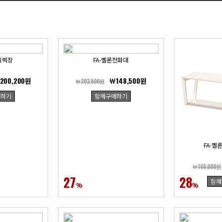
피렉장
FA-멜론전화대
200,200원
￦148,500원
￦203,500원
매하기
함께구매하기
FA-
￦165,000원
27
28
함께
%
%