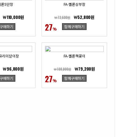
-멜론5단장
FA-멜론상부장
￦110,000원
￦52,800원
￦72,600원
27
구매하기
함께구매하기
%
론유리미닫이장
FA-멜론책꽂이
￦96,800원
￦79,200원
￦108,900원
27
구매하기
함께구매하기
%