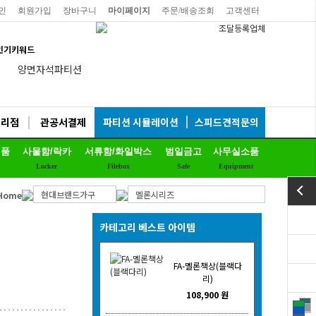
인
회원가입
장바구니
마이페이지
주문/배송조회
고객센터
인기키워드
양면자석파티션
하이퍼스
듀어백체어
대리점
관공서결제
파티션 시뮬레이션
스피드견적문의
비플러스의자
제품
사물함/락카
서류함/화일박스
범일금고
사무실소품
연수용테이블
Locker
Filebox
Safe
Equipment
예스체어회의용
현대브랜드가구
멜론시리즈
Home
EL프리미엄파티션
칼라철재
카테고리 베스트 아이템
세트상품
FA-멜론책상(블랙다
리더풀메쉬의자
리)
108,900 원