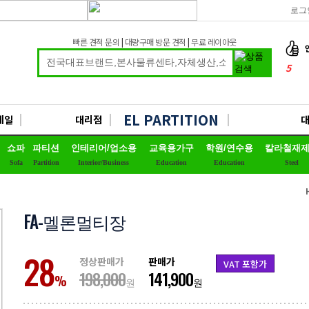
로그
빠른 견적 문의
|
대량구매 방문 견적
|
무료 레이아웃
5
6
7
EL PARTITION
세일
대리점
8
쇼파
파티션
인테리어/업소용
교육용가구
학원/연수용
칼라철재
9
Sofa
Partition
Interior/Business
Education
Education
Steel
10
1
FA-멜론멀티장
2
3
28
정상판매가
판매가
VAT 포함가
4
198,000
141,900
%
원
원