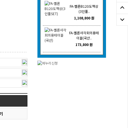
FA-멜론B120도책상
(3인풀..
1,108,800 원
FA-멜론사각회의용테
이블(국산..
173,800 원
기