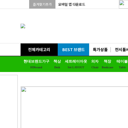
즐겨찾기추가
모바일 앱 다운로드
전체카테고리
BEST 브랜드
특가상품
전시품
현대브랜드가구
책상
세트레이아웃
의자
책장
테이블
HDbrand
Desk
Set LAYOUT
Chair
Bookcase
Table