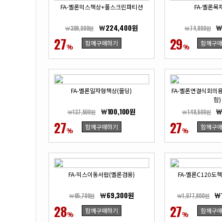
FA-멜론믹스책상+풀스크린파티션
FA-멜론목
￦224,400원
￦
￦308,000원
￦74,800원
27
29
함께구매하기
함께구
%
%
FA-멜론일자형책상(몰딩)
FA-멜론연결식회의
함)
￦100,100원
￦
￦137,500원
￦148,500원
27
27
함께구매하기
함께구
%
%
FA-믹스이동서랍(멜론겸용)
FA-멜론C120도책
￦69,300원
￦
￦95,700원
￦1,977,800원
28
27
함께구매하기
함께구
%
%