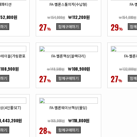
재파티션
FA-멜론스툴의자(수납형)
FA
52,800원
￦112,200원
￦154,000원
￦154,000원
27
29
매하기
함께구매하기
함께
%
%
용테이블(가림판포
FA-멜론책상(블랙다리)
FA-멜
108,900원
￦108,900원
￦148,500원
￦132,000원
27
27
매하기
함께구매하기
함께
%
%
상(4인풀SET)
FA-멜론웨이브책상(몰딩)
1,443,200원
￦118,800원
￦165,000원
28
매하기
함께구매하기
%