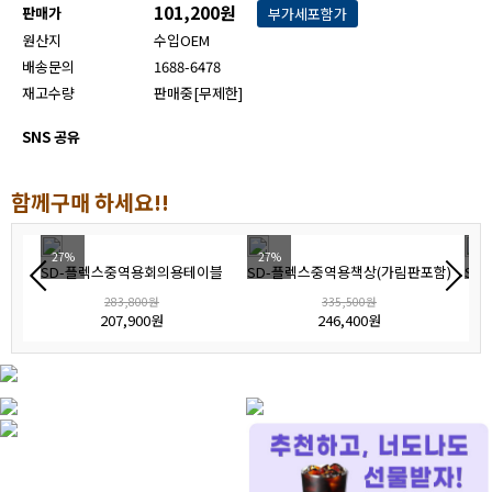
101,200원
판매가
부가세포함가
원산지
수입OEM
배송문의
1688-6478
재고수량
판매중[무제한]
SNS 공유
함께구매 하세요!!
27%
27%
27
SD-플렉스중역용회의용테이블
SD-플렉스중역용책상(가림판포함)
SD
283,800원
335,500원
207,900원
246,400원