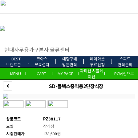
BEST
코아스
대량구매
레이아웃
스피드
l
l
l
l
브랜드존
무료설치
방문견적
무료신청
견적문의
파티션 시뮬레
MENU
l
CART
l
MY PAGE
l
l
PC버전으로
이션
SD-플렉스중역용2단장식장
상품코드
PZ38117
모델
장식장
시중판매가
원
138,600