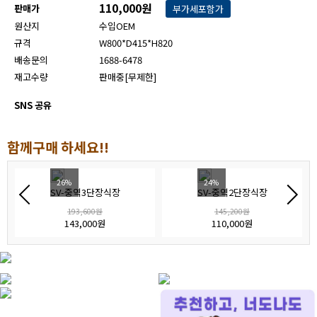
110,000원
판매가
부가세포함가
원산지
수입OEM
규격
W800*D415*H820
배송문의
1688-6478
재고수량
판매중[무제한]
SNS 공유
함께구매 하세요!!
26%
24%
SV-중역3단장식장
SV-중역2단장식장
193,600원
145,200원
143,000원
110,000원