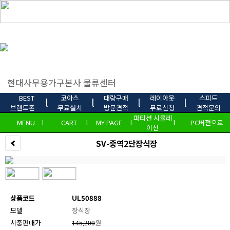
BEST
코아스
대량구매
레이아웃
스피드
l
l
l
l
브랜드존
무료설치
방문견적
무료신청
견적문의
파티션 시뮬레
MENU
l
CART
l
MY PAGE
l
l
PC버전으로
이션
SV-중역2단장식장
상품코드
UL50888
모델
장식장
시중판매가
원
145,200