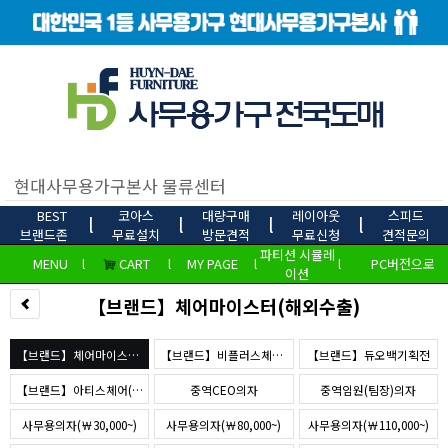
BEST
코아스
대량구매
레이아웃
스피드
l
l
l
l
브랜드존
무료설치
방문견적
무료신청
견적문의
파티션 시뮬레
MENU
l
CART
l
MY PAGE
l
l
PC버전으로
이션
【브랜드】체어마이스터(해외수출)
【브랜드】체어마이스터(해외수출)
【브랜드】비플러스체어(b+)
【브랜드】듀오백기획전
【브랜드】아티스체어(JC)
중역CEO의자
중역임원(팀장)의자
사무용의자(￦30,000~)
사무용의자(￦80,000~)
사무용의자(￦110,000~)