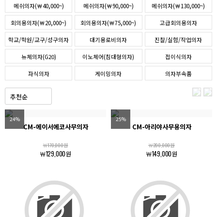
메쉬의자(￦40,000~)
메쉬의자(￦90,000~)
메쉬의자(￦130,000~)
회의용의자(￦20,000~)
회의용의자(￦75,000~)
고급회의용의자
학교/학원/교구/성구의자
대기용로비의자
진찰/실험/작업의자
뉴체의자(G20)
이노체어(침대형의자)
접이식의자
좌식의자
게이밍의자
의자부속품
24%
25%
CM-에이서에코사무의자
CM-아리야사무용의자
￦170,000원
￦200,000원
￦129,000원
￦149,000원