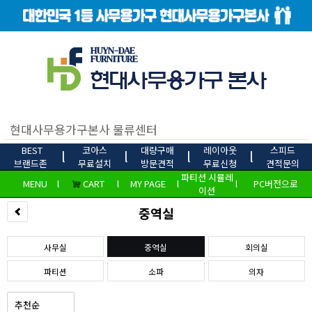
BEST
코아스
대량구매
레이아웃
스피드
l
l
l
l
브랜드존
무료설치
방문견적
무료신청
견적문의
파티션 시뮬레
MENU
l
CART
l
MY PAGE
l
l
PC버전으로
이션
중역실
사무실
중역실
회의실
파티션
소파
의자