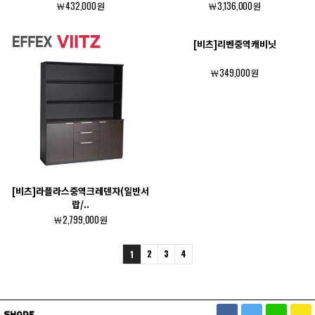
￦432,000원
￦3,136,000원
[비츠]리벤중역캐비닛
￦349,000원
[비츠]라플라스중역크레덴자(일반서
랍/..
￦2,799,000원
2
3
4
1
SHARE