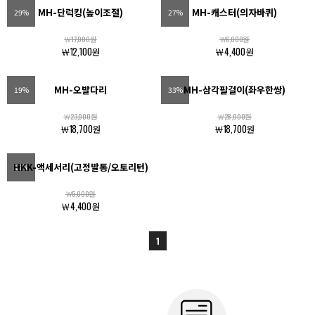
MH-단럭킹(높이조절)
MH-캐스터(의자바퀴)
29%
27%
￦17,000원
￦6,000원
￦12,100원
￦4,400원
MH-오발다리
MH-삼각팔걸이(좌우한쌍)
19%
33%
￦23,000원
￦28,000원
￦18,700원
￦18,700원
HKK-액세서리(고정발통/오토리턴)
12%
￦5,000원
￦4,400원
1