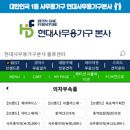
BEST
코아스
대량구매
레이아웃
스피드
l
l
l
l
브랜드존
무료설치
방문견적
무료신청
견적문의
파티션 시뮬레
MENU
l
CART
l
MY PAGE
l
l
PC버전으로
이션
의자부속품
【브랜드】체어마이스터(해외수출)
【브랜드】비플러스체어(b+)
【브랜드】듀오백기획전
【브랜드】아티스체어(JC)
중역CEO의자
중역임원(팀장)의자
사무용의자(￦30,000~)
사무용의자(￦80,000~)
사무용의자(￦110,000~)