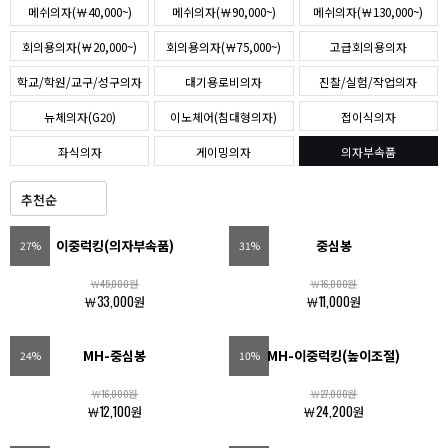
메쉬의자(￦40,000~)
메쉬의자(￦90,000~)
메쉬의자(￦130,000~)
회의용의자(￦20,000~)
회의용의자(￦75,000~)
고급회의용의자
학교/학원/교구/성구의자
대기용로비의자
진찰/실험/작업의자
뉴체의자(G20)
이노체어(침대형의자)
접이식의자
좌식의자
게이밍의자
의자부속품
이중럭킹(의자부속품)
중심봉
27%
31%
￦45,000원
￦16,000원
￦33,000원
￦11,000원
MH-중심봉
MH-이중럭킹(높이조절)
24%
10%
￦16,000원
￦27,000원
￦12,100원
￦24,200원