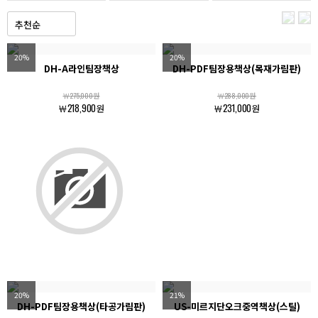
20%
20%
DH-A라인팀장책상
DH-PDF팀장용책상(목재가림판)
￦275,000원
￦288,000원
￦218,900원
￦231,000원
20%
21%
DH-PDF팀장용책상(타공가림판)
US-미르지단오크중역책상(스틸)