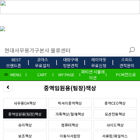
BEST
코아스
대량구매
레이아웃
스피드
l
l
l
l
브랜드존
무료설치
방문견적
무료신청
견적문의
파티션 시뮬레
MENU
l
CART
l
MY PAGE
l
l
PC버전으로
이션
중역임원용(팀장)책상
사무용OA책상
럭셔리중역책상
중역CEO책상
중역임원용(팀장)책상
가죽책상/철재책상
모션전동책상
유리책상
컴퓨터책상
사이드책상
보조책상
이동식서랍장
서류함/화일박스