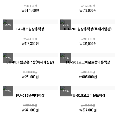
￦310,000원
￦403,000원
￦247,500원
￦319,000원
20%
20%
FA-뮤보팀장용책상
DH-PDF팀장용책상(목재가림판)
￦224,000원
￦288,000원
￦179,300원
￦231,000원
20%
12%
DH-PDF팀장용책상(목재가림판)
FU-503오크마운트중역용책상
￦288,000원
￦690,000원
￦231,000원
￦605,000원
20%
19%
FU-015쥬피터책상
FU-515오크마운트책상
￦425,000원
￦459,000원
￦341,000원
￦374,000원