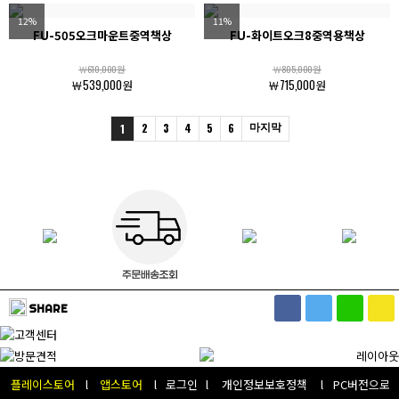
12%
11%
FU-505오크마운트중역책상
FU-화이트오크8중역용책상
￦610,000원
￦805,000원
￦539,000원
￦715,000원
2
3
4
5
6
마지막
1
SHARE
플레이스토어
l
앱스토어
l
로그인
l
개인정보보호정책
l
PC버전으로