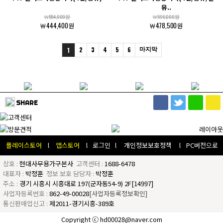
유..
￦554,000원
￦596,000원
￦444,400원
￦478,500원
2
3
4
5
6
마지막
1
SHARE
플레이스토어
l
앱스토어
l
로그인
l
개인정보보호정책
l
PC버전으로
상호 :
현대사무용가구본사
고객센터 :
1688-6478
대표자 :
박정훈
정보 보호 담당자 :
박정훈
주소 :
경기 시흥시 시흥대로 197(군자동54-9) 2F[14997]
사업자등록번호 :
862-49-00028
[사업자등록정보확인]
통신판매업신고 :
제2011-경기시흥-389호
Copyright ⓒ hd00028@naver.com