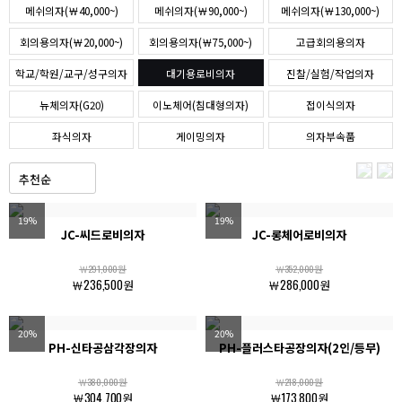
메쉬의자(￦40,000~)
메쉬의자(￦90,000~)
메쉬의자(￦130,000~)
회의용의자(￦20,000~)
회의용의자(￦75,000~)
고급회의용의자
학교/학원/교구/성구의자
대기용로비의자
진찰/실험/작업의자
뉴체의자(G20)
이노체어(침대형의자)
접이식의자
좌식의자
게이밍의자
의자부속품
19%
19%
JC-씨드로비의자
JC-롱체어로비의자
￦291,000원
￦352,000원
￦236,500원
￦286,000원
20%
20%
PH-신타공삼각장의자
PH-플러스타공장의자(2인/등무)
￦380,000원
￦218,000원
￦304,700원
￦173,800원