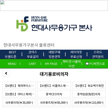
BEST
코아스
대량구매
레이아웃
스피드
l
l
l
l
브랜드존
무료설치
방문견적
무료신청
견적문의
파티션 시뮬레
MENU
l
CART
l
MY PAGE
l
l
PC버전으로
이션
대기용로비의자
【브랜드】체어마이스터(해외수출)
【브랜드】비플러스체어(b+)
【브랜드】듀오백기획전
【브랜드】아티스체어(JC)
중역CEO의자
중역임원(팀장)의자
사무용의자(￦30,000~)
사무용의자(￦80,000~)
사무용의자(￦110,000~)