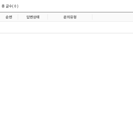
총 글수( 0 )
순번
답변상태
문의유형