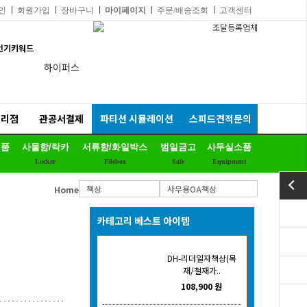
인
회원가입
장바구니
마이페이지
주문/배송조회
고객센터
인기키워드
하이퍼스
듀어백체어
비플러스의자
대리점
관공서결제
파티션 시뮬레이션
스피드견적문의
연수용테이블
제품
사물함/락카
서류함/화일박스
범일금고
사무실소품
예스체어회의용
Locker
Filebox
Safe
Equipment
EL프리미엄파티션
책상
사무용OA책상
Home
칼라철재
세트상품
카테고리 베스트 아이템
리더풀메쉬의자
DH-리더일자책상(목
양면자석파티션
재/철재가..
108,900 원