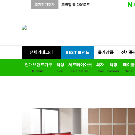
즐겨찾기추가
모바일 앱 다운로드
전체카테고리
BEST 브랜드
특가상품
전시품
현대브랜드가구
책상
세트레이아웃
의자
책장
테이블
HDbrand
Desk
Set LAYOUT
Chair
Bookcase
Table