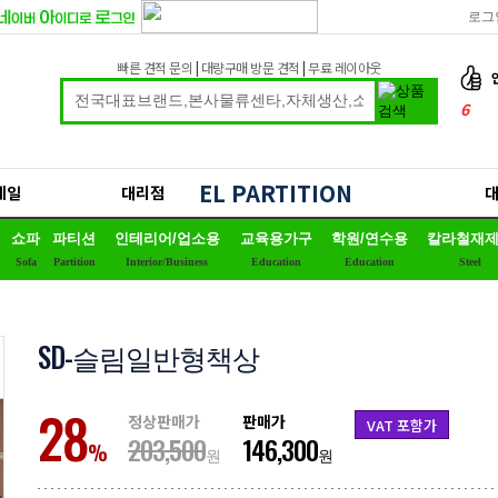
로그
빠른 견적 문의
|
대량구매 방문 견적
|
무료 레이아웃
6
7
8
EL PARTITION
세일
대리점
9
쇼파
파티션
인테리어/업소용
교육용가구
학원/연수용
칼라철재
10
Sofa
Partition
Interior/Business
Education
Education
Steel
1
2
SD-슬림일반형책상
3
4
28
정상판매가
판매가
VAT 포함가
5
203,500
146,300
%
원
원