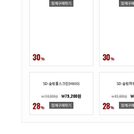
함께구매하기
함께구
30
30
%
%
SD-슬림풀스크린(H800)
SD-슬림하
￦79,200원
￦
￦110,000원
￦83,600원
28
28
함께구매하기
함께구
%
%