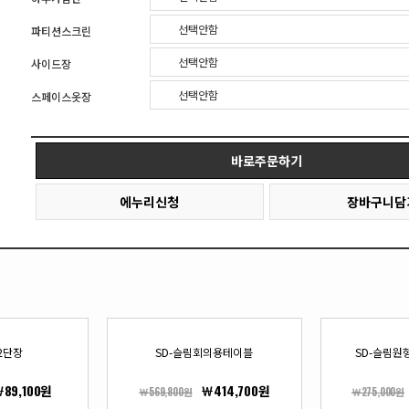
선택안함
파티션스크린
선택안함
사이드장
선택안함
스페이스옷장
바로주문하기
에누리신청
장바구니담
2단장
SD-슬림회의용테이블
SD-슬림원
89,100원
￦414,700원
￦569,800원
￦275,000원