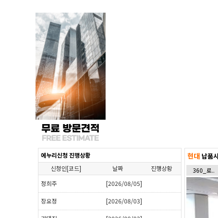
에누리신청 진행상황
현대
납품사
신청인[코드]
날짜
진행상황
360_로..
정희주
[2026/08/05]
장요정
[2026/08/03]