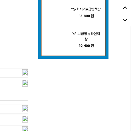
YS-최저가A급탑책상
85,800 원
YS-보급형뉴라인책
상
92,400 원