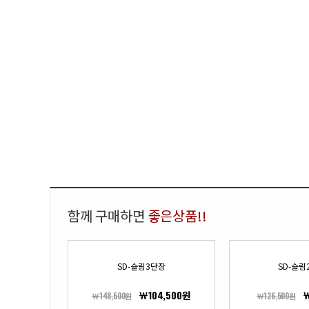
함께 구매하면
좋은상품!!
SD-슬림3단장
SD-슬림
￦104,500원
￦
￦148,500원
￦126,500원