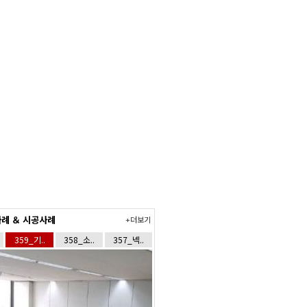
례 ＆ 시공사례
+더보기
359_기..
358_소..
357_넥..