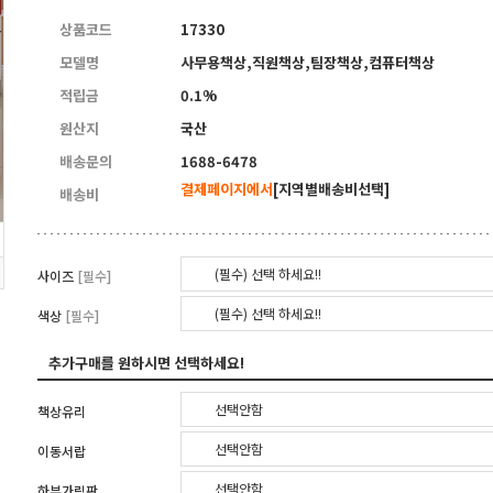
상품코드
17330
모델명
사무용책상,직원책상,팀장책상,컴퓨터책상
적립금
0.1%
원산지
국산
배송문의
1688-6478
결제페이지에서
[지역별배송비선택]
배송비
(필수) 선택 하세요!!
사이즈
[필수]
(필수) 선택 하세요!!
색상
[필수]
추가구매를 원하시면 선택하세요!
선택안함
책상유리
선택안함
이동서랍
선택안함
하부가림판