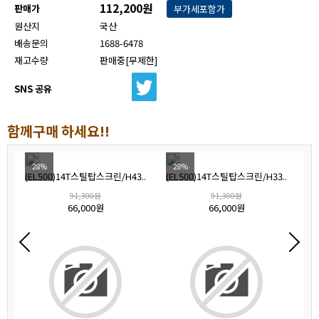
112,200원
판매가
부가세포함가
원산지
국산
배송문의
1688-6478
재고수량
판매중[무제한]
SNS 공유
함께구매 하세요!!
28%
28%
(EL500)14T스틸탑스크린/H43..
(EL500)14T스틸탑스크린/H33..
(
91,300원
91,300원
66,000원
66,000원