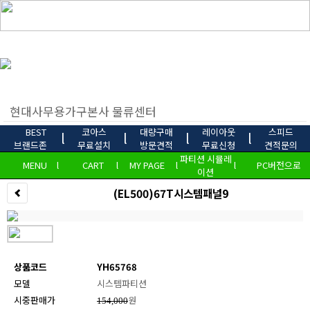
BEST
코아스
대량구매
레이아웃
스피드
l
l
l
l
브랜드존
무료설치
방문견적
무료신청
견적문의
파티션 시뮬레
MENU
l
CART
l
MY PAGE
l
l
PC버전으로
이션
(EL500)67T시스템패널9
상품코드
YH65768
모델
시스템파티션
시중판매가
원
154,000