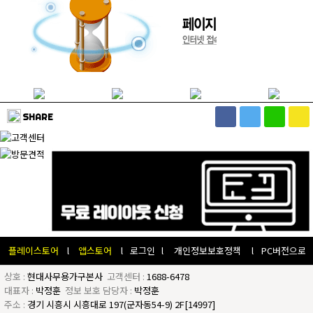
SHARE
플레이스토어
l
앱스토어
l
로그인
l
개인정보보호정책
l
PC버전으로
상호 :
현대사무용가구본사
고객센터 :
1688-6478
대표자 :
박정훈
정보 보호 담당자 :
박정훈
주소 :
경기 시흥시 시흥대로 197(군자동54-9) 2F[14997]