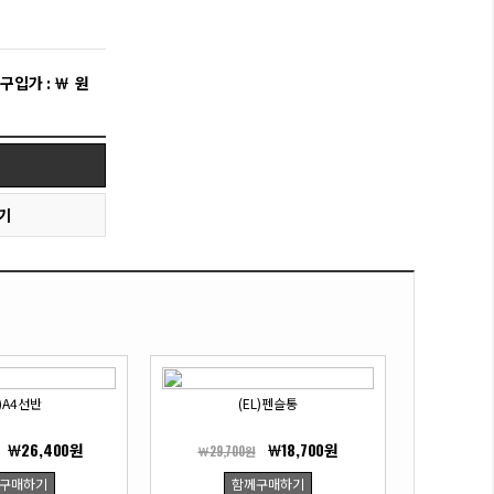
 구입가 : ￦
원
기
L)A4선반
(EL)펜슬통
￦26,400원
￦18,700원
￦29,700원
구매하기
함께구매하기