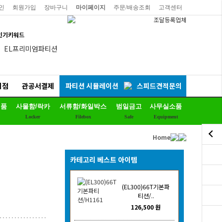
인
회원가입
장바구니
마이페이지
주문/배송조회
고객센터
인기키워드
EL프리미엄파티션
칼라철재
세트상품
리점
관공서결제
파티션 시뮬레이션
스피드견적문의
리더풀메쉬의자
제품
사물함/락카
서류함/화일박스
범일금고
사무실소품
양면자석파티션
Locker
Filebox
Safe
Equipment
하이퍼스
Home
듀어백체어
비플러스의자
카테고리 베스트 아이템
연수용테이블
(EL300)66T기본파
예스체어회의용
티션/..
126,500 원