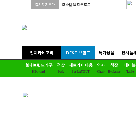
즐겨찾기추가
모바일 앱 다운로드
전체카테고리
BEST 브랜드
특가상품
전시품
현대브랜드가구
책상
세트레이아웃
의자
책장
테이블
HDbrand
Desk
Set LAYOUT
Chair
Bookcase
Table