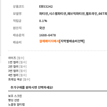
상품코드
EB53242
모델명
파티션,시스템파티션,패브릭파티션,벨트라인,66T
적립금
0.1%
원산지
국산
배송문의
1688-6478
결제페이지에서
[지역별배송비선택]
배송비
사이즈
[필수]
1번 컬러
[필수]
2번 컬러
[필수]
3번 컬러
[필수]
4번 컬러
[필수]
프레임 색상
[필수]
추가구매를 원하시면 선택하세요!
보조 스크린
행잉 선반
노출형 멀티탭