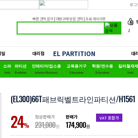
로그
빠른 견적 문의
|
대량구매 방문 견적
|
무료 레이아웃
1
2
3
EL PARTITION
세일
대리점
대
4
쇼파
파티션
인테리어/업소용
교육용가구
학원/연수용
칼라철재
5
Sofa
Partition
Interior/Business
Education
Education
Steel
6
7
(EL300)66T패브릭벨트라인파티션/H1561
8
9
24
정상판매가
판매가
VAT 포함가
10
231,000
174,900
%
원
원