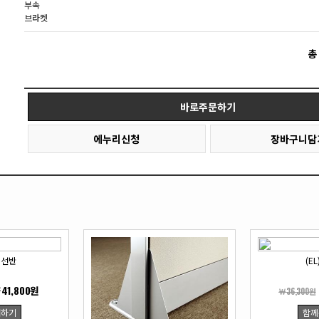
부속
브라켓
총
바로주문하기
에누리신청
장바구니담
잉선반
(E
41,800원
￦36,300원
매하기
함께