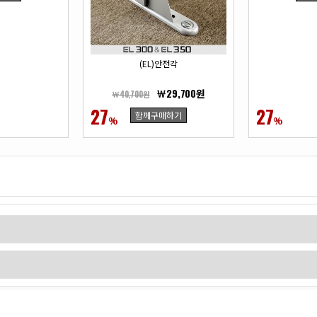
(EL)안전각
￦29,700원
￦40,700원
27
27
함께구매하기
%
%