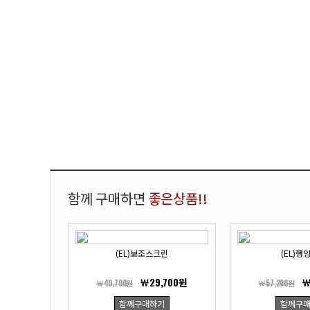
함께 구매하면
좋은상품!!
(EL)보조스크린
(EL)행
￦29,700원
￦
￦40,700원
￦57,200원
함께구매하기
함께구