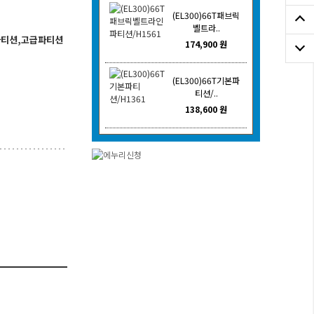
(EL300)66T패브릭
벨트라..
파티션,고급파티션
174,900 원
(EL300)66T기본파
티션/..
138,600 원