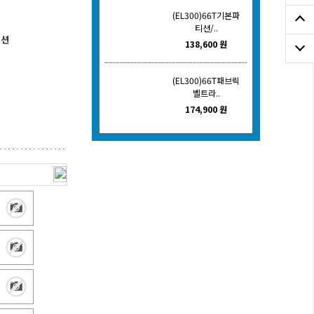
(EL300)66T기본파
티션/..
티션
138,600 원
(EL300)66T패브릭
벨트라..
174,900 원