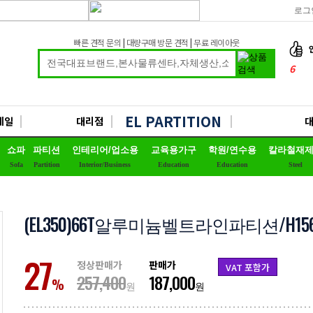
로그
빠른 견적 문의
|
대량구매 방문 견적
|
무료 레이아웃
6
7
8
EL PARTITION
세일
대리점
9
쇼파
파티션
인테리어/업소용
교육용가구
학원/연수용
칼라철재
10
Sofa
Partition
Interior/Business
Education
Education
Steel
1
2
(EL350)66T알루미늄벨트라인파티션/H156
3
4
27
정상판매가
판매가
VAT 포함가
5
257,400
187,000
%
원
원