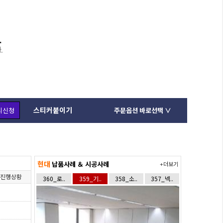
스티커붙이기
리신청
주문옵션 바로선택 ∨
현대
납품사례 ＆ 시공사례
+더보기
진행상황
360_로..
359_기..
358_소..
357_넥..