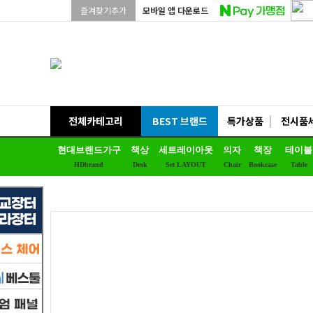
즐겨찾기추가
모바일 앱 다운로드
전체카테고리
BEST 브랜드
특가상품
전시품
현대브랜드가구
책상
세트레이아웃
의자
책장
테이블
HDbrand
Desk
Set LAYOUT
Chair
Bookcase
Table