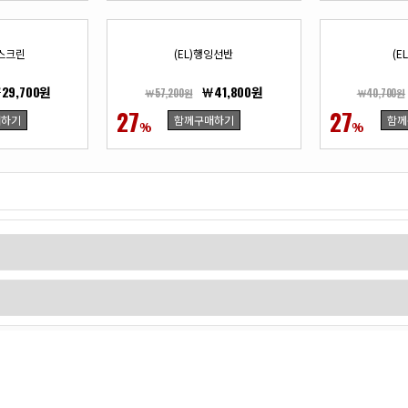
조스크린
(EL)행잉선반
(E
29,700원
￦41,800원
￦57,200원
￦40,700원
27
27
매하기
함께구매하기
함께
%
%