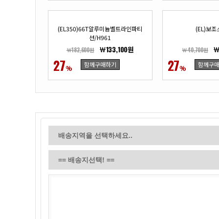
(EL350)66T알루미늄벨트라인파티
(EL)보
션/H961
￦133,100원
￦
￦182,600원
￦40,700원
27
27
함께구매하기
함께구
%
%