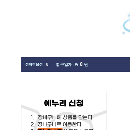
0
0
선택한옵션 :
총 구입가 : ￦
원