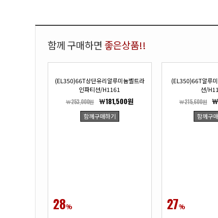
함께 구매하면
좋은상품!!
(EL350)66T상단유리알루미늄벨트라
(EL350)66T알
인파티션/H1161
션/H1
￦181,500원
￦
￦253,000원
￦215,600원
함께구매하기
함께구
28
27
%
%