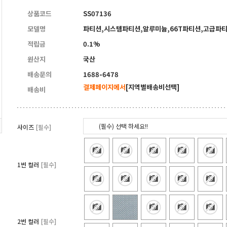
상품코드
SS07136
모델명
파티션,시스템파티션,알루미늄,66T파티션,고급파
적립금
0.1%
원산지
국산
배송문의
1688-6478
결제페이지에서
[지역별배송비선택]
배송비
(필수) 선택 하세요!!
사이즈
[필수]
1번 컬러
[필수]
2번 컬러
[필수]