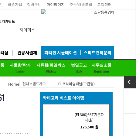
인
회원가입
장바구니
마이페이지
주문/배송조회
고객센터
인기키워드
하이퍼스
듀어백체어
비플러스의자
대리점
관공서결제
파티션 시뮬레이션
스피드견적문의
연수용테이블
제품
사물함/락카
서류함/화일박스
범일금고
사무실소품
예스체어회의용
Locker
Filebox
Safe
Equipment
EL프리미엄파티션
현대브랜드가구
EL프리미엄패널(고급형)
Home
칼라철재
1
세트상품
카테고리 베스트 아이템
리더풀메쉬의자
(EL300)66T기본파
양면자석파티션
티션/..
126,500 원