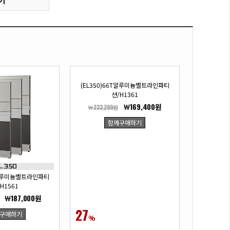
기
(EL350)66T알루미늄벨트라인파티
션/H1361
￦169,400원
￦233,200원
함께구매하기
6T알루미늄벨트라인파티
H1561
￦187,000원
27
구매하기
%