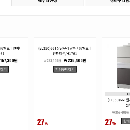
에누리신청
장바구니담
루미늄벨트라인파티
(EL350)66T상단유리알루미늄벨트라
161
인파티션/H1761
157,300원
￦235,400원
￦323,400원
매하기
함께구매하기
(EL350)6
션/
￦257,400원
27
27
함께
%
%