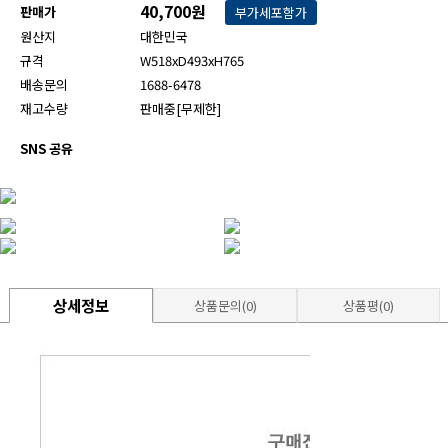
40,700원
판매가
부가세포함가
원산지
대한민국
규격
W518xD493xH765
배송문의
1688-6478
재고수량
판매중[무제한]
SNS 공유
상세정보
상품문의(0)
상품평(0)