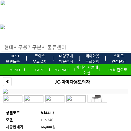
BEST
코아스
대량구매
레이아웃
스피드
l
l
l
l
브랜드존
무료설치
방문견적
무료신청
견적문의
파티션 시뮬레
MENU
l
CART
l
MY PAGE
l
l
PC버전으로
이션
JC-아미다용도의자
상품코드
VJ4413
모델
HP-240
시중판매가
원
55,000