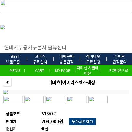
BEST
코아스
대량구매
레이아웃
스피드
l
l
l
l
브랜드존
무료설치
방문견적
무료신청
견적문의
파티션 시뮬레
MENU
l
CART
l
MY PAGE
l
l
PC버전으로
이션
[비츠]아이리스엑스책상
상품코드
BT5877
204,000원
판매가
부가세포함가
원산지
국산