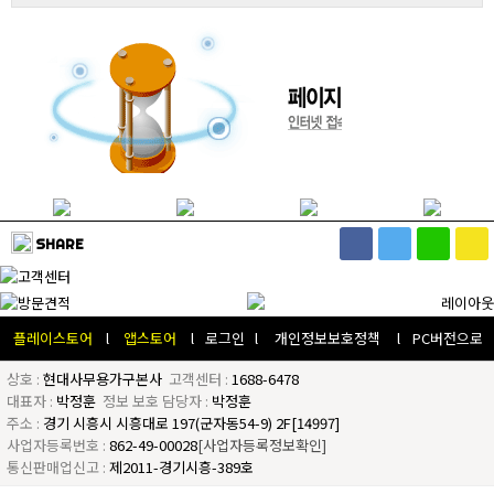
SHARE
플레이스토어
l
앱스토어
l
로그인
l
개인정보보호정책
l
PC버전으로
상호 :
현대사무용가구본사
고객센터 :
1688-6478
대표자 :
박정훈
정보 보호 담당자 :
박정훈
주소 :
경기 시흥시 시흥대로 197(군자동54-9) 2F[14997]
사업자등록번호 :
862-49-00028
[사업자등록정보확인]
통신판매업신고 :
제2011-경기시흥-389호