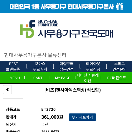
BEST
코아스
대량구매
레이아웃
스피드
l
l
l
l
브랜드존
무료설치
방문견적
무료신청
견적문의
파티션 시뮬레
MENU
l
CART
l
MY PAGE
l
l
PC버전으로
이션
[비츠]젠시아엑스책상(직선형)
상품코드
ET3720
361,000원
판매가
부가세포함가
원산지
국산
배송문의
1688-6478