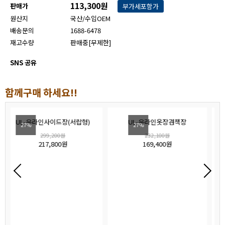
113,300원
판매가
부가세포함가
원산지
국산/수입OEM
배송문의
1688-6478
재고수량
판매중[무제한]
SNS 공유
함께구매 하세요!!
드장(서랍형)
UL-유라인옷장겸책장
UL-유라인책상(가림판
27%
30%
0원
232,100원
162,800원
00원
169,400원
113,300원