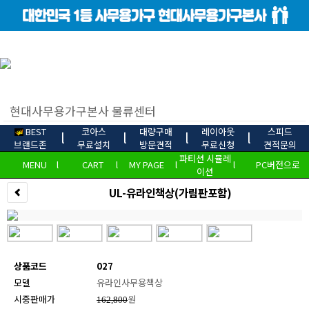
BEST
코아스
대량구매
레이아웃
스피드
l
l
l
l
브랜드존
무료설치
방문견적
무료신청
견적문의
파티션 시뮬레
MENU
l
CART
l
MY PAGE
l
l
PC버전으로
이션
UL-유라인책상(가림판포함)
상품코드
027
모델
유라인사무용책상
시중판매가
원
162,800