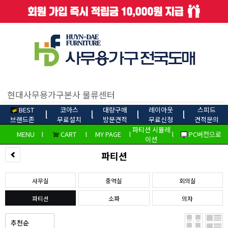
BEST
코아스
대량구매
레이아웃
스피드
l
l
l
l
브랜드존
무료설치
방문견적
무료신청
견적문의
파티션 시뮬레
MENU
l
CART
l
MY PAGE
l
l
PC버전으로
이션
파티션
사무실
중역실
회의실
파티션
소파
의자