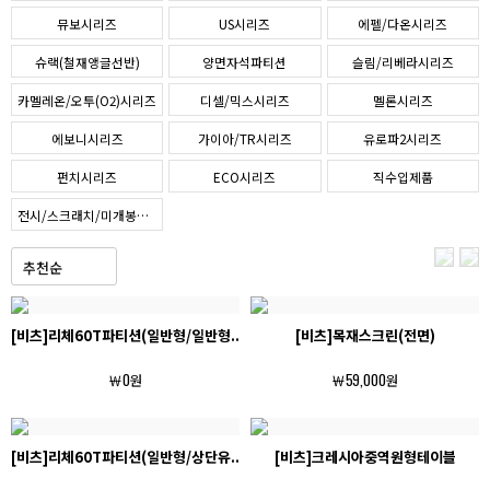
뮤보시리즈
US시리즈
에펠/다온시리즈
슈랙(철재앵글선반)
양면자석파티션
슬림/리베라시리즈
카멜레온/오투(O2)시리즈
디셀/믹스시리즈
멜론시리즈
에보니시리즈
가이아/TR시리즈
유로파2시리즈
펀치시리즈
ECO시리즈
직수입제품
전시/스크래치/미개봉제품SALE
[비츠]리체60T파티션(일반형/일반형..
[비츠]목재스크린(전면)
￦0원
￦59,000원
[비츠]리체60T파티션(일반형/상단유..
[비츠]크레시아중역원형테이블