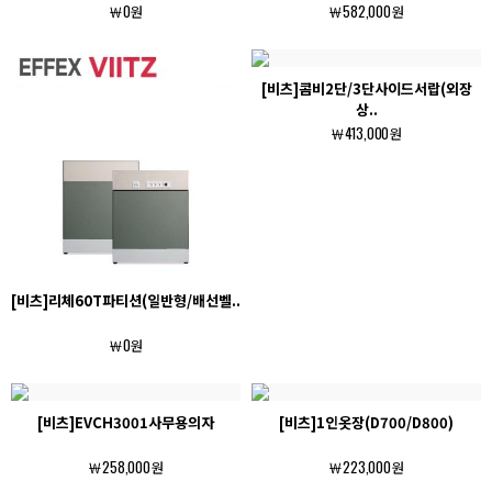
￦0원
￦582,000원
[비츠]콤비2단/3단사이드서랍(외장
상..
￦413,000원
[비츠]리체60T파티션(일반형/배선벨..
￦0원
[비츠]EVCH3001사무용의자
[비츠]1인옷장(D700/D800)
￦258,000원
￦223,000원