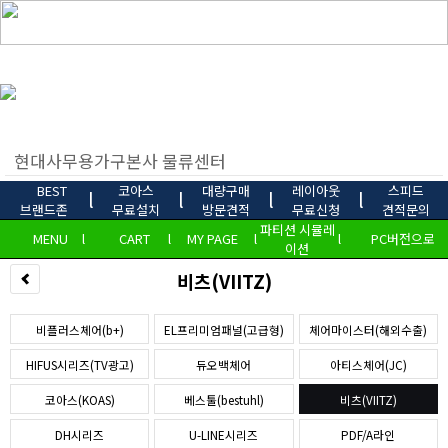
BEST
코아스
대량구매
레이아웃
스피드
l
l
l
l
브랜드존
무료설치
방문견적
무료신청
견적문의
파티션 시뮬레
MENU
l
CART
l
MY PAGE
l
l
PC버전으로
이션
비츠(VIITZ)
비플러스체어(b+)
EL프리미엄패널(고급형)
체어마이스터(해외수출)
HIFUS시리즈(TV광고)
듀오백체어
아티스체어(JC)
코아스(KOAS)
베스툴(bestuhl)
비츠(VIITZ)
DH시리즈
U-LINE시리즈
PDF/A라인