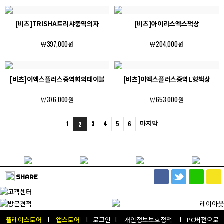
[비츠]TRISHA트리샤중역의자
[비츠]아이리스엑스책상
￦397,000원
￦204,000원
[비츠]이엑스플러스중역회의테이블
[비츠]이엑스플러스중역L형책상
￦376,000원
￦653,000원
1
3
4
5
6
마지막
2
SHARE
플레이스토어
l
앱스토어
l
로그인
l
개인정보보호정책
l
PC버전으로